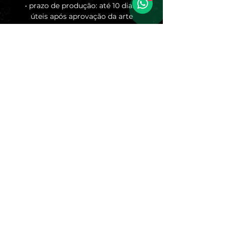
• prazo de produção: até 10 dias 
úteis após aprovação da arte
Após a compra, entraremos em 
contato pelo WhatsApp para 
solicitar a arte e alinhar os 
detalhes do pedido.
Caso queira outra medida ou 
quantidade, entre em contato 
pelo WhatsApp para orçamento 
personalizado.
SEO: sticker holográfico 
personalizado, adesivo 
holográfico prata, adesivo 
holográfico dourado, sticker 
holográfico UV, adesivo 
personalizado com corte unitário, 
adesivo holográfico para 
embalagem, sticker 
personalizado para marca.