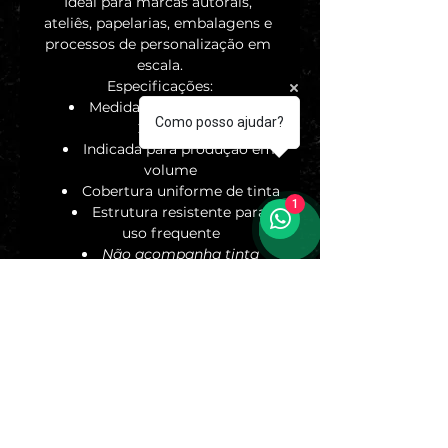
Ideal para marcas autorais, 
ateliês, papelarias, embalagens e 
processos de personalização em 
escala.
Especificações:
Medida: 20 x 20 cm (200 x 
Como posso ajudar?
200 mm)
Indicada para produção em 
volume
Cobertura uniforme de tinta
1
Estrutura resistente para 
uso frequente
Não acompanha tinta
SEO: almofada para carimbo 
20x20 cm, almofada 200x200 
mm, almofada grande para 
carimbo, almofada profissional 
para carimbo, almofada artesanal 
para carimbo, carimbeira grande, 
almofada para produção em 
volume, almofada para 
embalagem personalizada, 