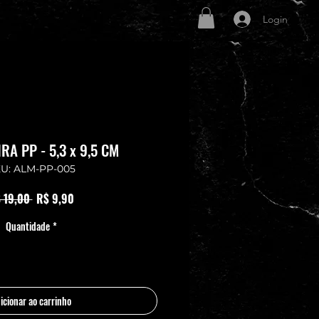
Login
A PP - 5,3 x 9,5 CM
U: ALM-PP-005
Preço normal
Preço promocional
 19,00 
R$ 9,90
Quantidade
*
icionar ao carrinho