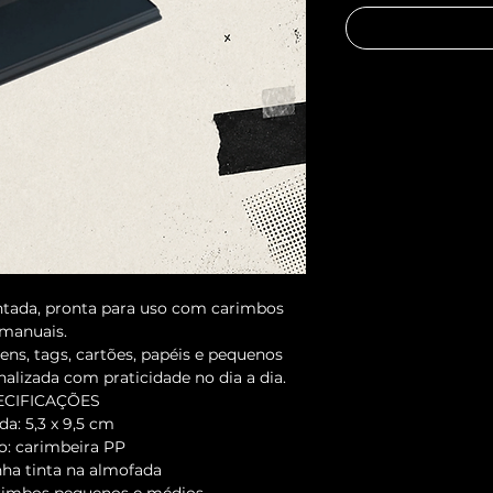
ntada, pronta para uso com carimbos 
manuais.
ns, tags, cartões, papéis e pequenos 
nalizada com praticidade no dia a dia.
ECIFICAÇÕES
da: 5,3 x 9,5 cm
o: carimbeira PP
ha tinta na almofada
arimbos pequenos e médios