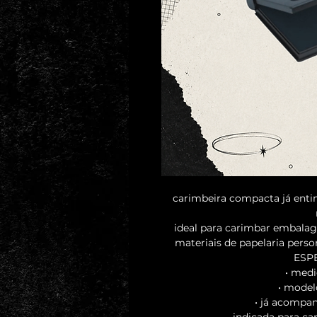
carimbeira compacta já enti
ideal para carimbar embalage
materiais de papelaria perso
ESP
• medi
• model
• já acompan
• indicada para c