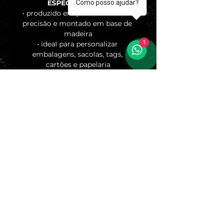
Como posso ajudar?
ESPECIFICAÇÕES
• produzido em polímero de alta 
precisão e montado em base de 
madeira
1
• ideal para personalizar 
embalagens, sacolas, tags, 
cartões e papelaria
• produção em até 5 dias úteis 
após aprovação da arte
• não acompanha almofada ou 
tinta
• após a compra, entraremos em 
contato via WhatsApp para 
receber sua logo ou arquivo
• precisa de uma medida 
personalizada? fale com a gente 
pelo WhatsApp
Av. Sarah Veloso, 1531
Osasco/SP, 06150-000
sac@carimbae.com
Telefone:
(11) 97856-1096