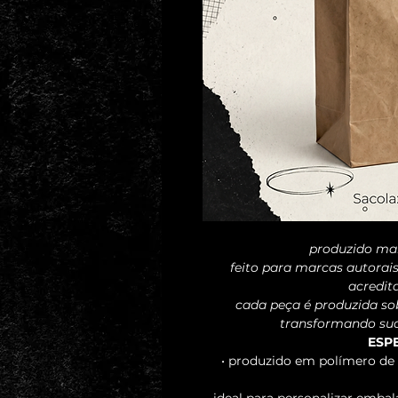
produzido ma
feito para marcas autorais
acredit
cada peça é produzida sob
transformando sua 
ESP
• produzido em polímero de 
• ideal para personalizar embal