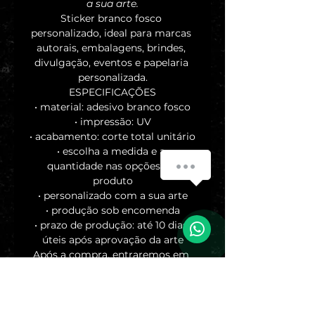
a sua arte.
Sticker branco fosco 
personalizado, ideal para marcas 
autorais, embalagens, brindes, 
divulgação, eventos e papelaria 
personalizada.
ESPECIFICAÇÕES
• material: adesivo branco fosco
• impressão: UV
• acabamento: corte total unitário
• escolha a medida e a 
Como posso ajudar?
quantidade nas opções do 
produto
• personalizado com a sua arte
• produção sob encomenda
1
• prazo de produção: até 10 dias 
úteis após aprovação da arte
Após a compra, entraremos em 
contato pelo WhatsApp para 
solicitar a arte e alinhar os 
detalhes do pedido.
Caso queira outra medida ou 